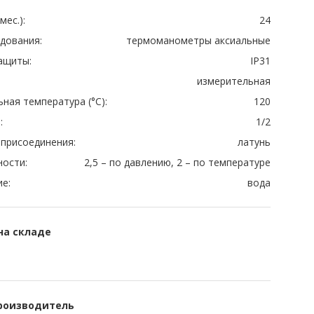
мес.):
24
дования:
термоманометры аксиальные
ащиты:
IP31
измерительная
ная температура (°C):
120
:
1/2
присоединения:
латунь
ности:
2,5 – по давлению, 2 – по температуре
е:
вода
на складе
роизводитель