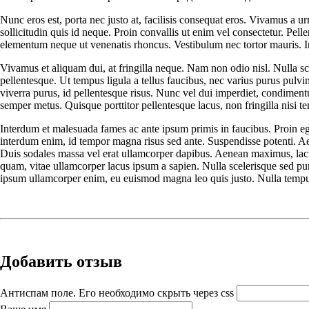
Nunc eros est, porta nec justo at, facilisis consequat eros. Vivamus a 
sollicitudin quis id neque. Proin convallis ut enim vel consectetur. Pel
elementum neque ut venenatis rhoncus. Vestibulum nec tortor mauris. In
Vivamus et aliquam dui, at fringilla neque. Nam non odio nisl. Nulla sc
pellentesque. Ut tempus ligula a tellus faucibus, nec varius purus pulv
viverra purus, id pellentesque risus. Nunc vel dui imperdiet, condimen
semper metus. Quisque porttitor pellentesque lacus, non fringilla nisi te
Interdum et malesuada fames ac ante ipsum primis in faucibus. Proin eget
interdum enim, id tempor magna risus sed ante. Suspendisse potenti. Aen
Duis sodales massa vel erat ullamcorper dapibus. Aenean maximus, lacus 
quam, vitae ullamcorper lacus ipsum a sapien. Nulla scelerisque sed puru
ipsum ullamcorper enim, eu euismod magna leo quis justo. Nulla tempus 
Добавить отзыв
Антиспам поле. Его необходимо скрыть через css