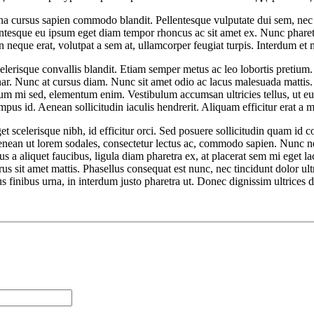
urna cursus sapien commodo blandit. Pellentesque vulputate dui sem, nec
lentesque eu ipsum eget diam tempor rhoncus ac sit amet ex. Nunc pharetr
 neque erat, volutpat a sem at, ullamcorper feugiat turpis. Interdum et
elerisque convallis blandit. Etiam semper metus ac leo lobortis pretium.
inar. Nunc at cursus diam. Nunc sit amet odio ac lacus malesuada mattis
tum mi sed, elementum enim. Vestibulum accumsan ultricies tellus, ut eu
mpus id. Aenean sollicitudin iaculis hendrerit. Aliquam efficitur erat a 
 scelerisque nibh, id efficitur orci. Sed posuere sollicitudin quam id c
ean ut lorem sodales, consectetur lectus ac, commodo sapien. Nunc nec e
a aliquet faucibus, ligula diam pharetra ex, at placerat sem mi eget la
s sit amet mattis. Phasellus consequat est nunc, nec tincidunt dolor ult
finibus urna, in interdum justo pharetra ut. Donec dignissim ultrices d