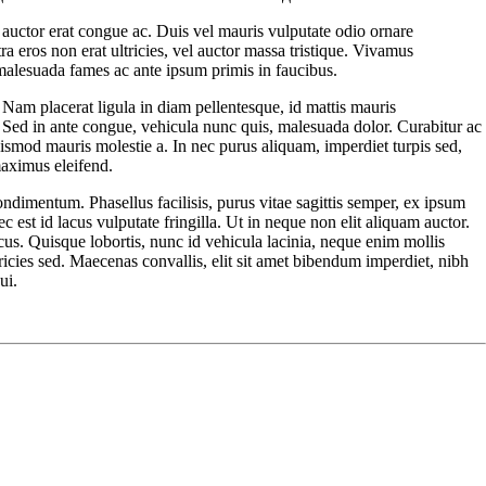
 auctor erat congue ac. Duis vel mauris vulputate odio ornare
a eros non erat ultricies, vel auctor massa tristique. Vivamus
 malesuada fames ac ante ipsum primis in faucibus.
 Nam placerat ligula in diam pellentesque, id mattis mauris
. Sed in ante congue, vehicula nunc quis, malesuada dolor. Curabitur ac
ismod mauris molestie a. In nec purus aliquam, imperdiet turpis sed,
maximus eleifend.
ondimentum. Phasellus facilisis, purus vitae sagittis semper, ex ipsum
st id lacus vulputate fringilla. Ut in neque non elit aliquam auctor.
cus. Quisque lobortis, nunc id vehicula lacinia, neque enim mollis
ricies sed. Maecenas convallis, elit sit amet bibendum imperdiet, nibh
ui.