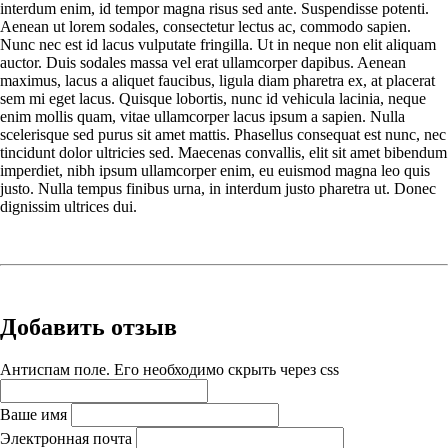
interdum enim, id tempor magna risus sed ante. Suspendisse potenti.
Aenean ut lorem sodales, consectetur lectus ac, commodo sapien.
Nunc nec est id lacus vulputate fringilla. Ut in neque non elit aliquam
auctor. Duis sodales massa vel erat ullamcorper dapibus. Aenean
maximus, lacus a aliquet faucibus, ligula diam pharetra ex, at placerat
sem mi eget lacus. Quisque lobortis, nunc id vehicula lacinia, neque
enim mollis quam, vitae ullamcorper lacus ipsum a sapien. Nulla
scelerisque sed purus sit amet mattis. Phasellus consequat est nunc, nec
tincidunt dolor ultricies sed. Maecenas convallis, elit sit amet bibendum
imperdiet, nibh ipsum ullamcorper enim, eu euismod magna leo quis
justo. Nulla tempus finibus urna, in interdum justo pharetra ut. Donec
dignissim ultrices dui.
Добавить отзыв
Антиспам поле. Его необходимо скрыть через css
Ваше имя
Электронная почта