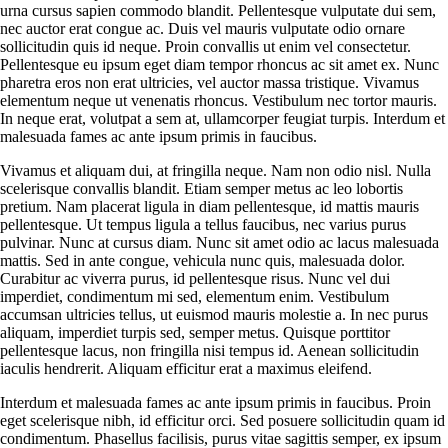
urna cursus sapien commodo blandit. Pellentesque vulputate dui sem,
nec auctor erat congue ac. Duis vel mauris vulputate odio ornare
sollicitudin quis id neque. Proin convallis ut enim vel consectetur.
Pellentesque eu ipsum eget diam tempor rhoncus ac sit amet ex. Nunc
pharetra eros non erat ultricies, vel auctor massa tristique. Vivamus
elementum neque ut venenatis rhoncus. Vestibulum nec tortor mauris.
In neque erat, volutpat a sem at, ullamcorper feugiat turpis. Interdum et
malesuada fames ac ante ipsum primis in faucibus.
Vivamus et aliquam dui, at fringilla neque. Nam non odio nisl. Nulla
scelerisque convallis blandit. Etiam semper metus ac leo lobortis
pretium. Nam placerat ligula in diam pellentesque, id mattis mauris
pellentesque. Ut tempus ligula a tellus faucibus, nec varius purus
pulvinar. Nunc at cursus diam. Nunc sit amet odio ac lacus malesuada
mattis. Sed in ante congue, vehicula nunc quis, malesuada dolor.
Curabitur ac viverra purus, id pellentesque risus. Nunc vel dui
imperdiet, condimentum mi sed, elementum enim. Vestibulum
accumsan ultricies tellus, ut euismod mauris molestie a. In nec purus
aliquam, imperdiet turpis sed, semper metus. Quisque porttitor
pellentesque lacus, non fringilla nisi tempus id. Aenean sollicitudin
iaculis hendrerit. Aliquam efficitur erat a maximus eleifend.
Interdum et malesuada fames ac ante ipsum primis in faucibus. Proin
eget scelerisque nibh, id efficitur orci. Sed posuere sollicitudin quam id
condimentum. Phasellus facilisis, purus vitae sagittis semper, ex ipsum