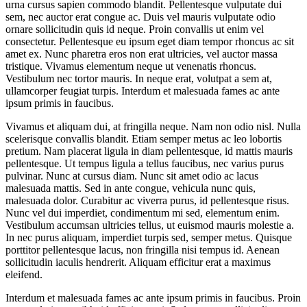
urna cursus sapien commodo blandit. Pellentesque vulputate dui
sem, nec auctor erat congue ac. Duis vel mauris vulputate odio
ornare sollicitudin quis id neque. Proin convallis ut enim vel
consectetur. Pellentesque eu ipsum eget diam tempor rhoncus ac sit
amet ex. Nunc pharetra eros non erat ultricies, vel auctor massa
tristique. Vivamus elementum neque ut venenatis rhoncus.
Vestibulum nec tortor mauris. In neque erat, volutpat a sem at,
ullamcorper feugiat turpis. Interdum et malesuada fames ac ante
ipsum primis in faucibus.
Vivamus et aliquam dui, at fringilla neque. Nam non odio nisl. Nulla
scelerisque convallis blandit. Etiam semper metus ac leo lobortis
pretium. Nam placerat ligula in diam pellentesque, id mattis mauris
pellentesque. Ut tempus ligula a tellus faucibus, nec varius purus
pulvinar. Nunc at cursus diam. Nunc sit amet odio ac lacus
malesuada mattis. Sed in ante congue, vehicula nunc quis,
malesuada dolor. Curabitur ac viverra purus, id pellentesque risus.
Nunc vel dui imperdiet, condimentum mi sed, elementum enim.
Vestibulum accumsan ultricies tellus, ut euismod mauris molestie a.
In nec purus aliquam, imperdiet turpis sed, semper metus. Quisque
porttitor pellentesque lacus, non fringilla nisi tempus id. Aenean
sollicitudin iaculis hendrerit. Aliquam efficitur erat a maximus
eleifend.
Interdum et malesuada fames ac ante ipsum primis in faucibus. Proin