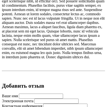
eget scelerisque nibh, id efficitur orci. Sed posuere sollicitudin quam
id condimentum. Phasellus facilisis, purus vitae sagittis semper, ex
ipsum interdum enim, id tempor magna risus sed ante. Suspendisse
potenti. Aenean ut lorem sodales, consectetur lectus ac, commodo
sapien. Nunc nec est id lacus vulputate fringilla. Ut in neque non elit
aliquam auctor. Duis sodales massa vel erat ullamcorper dapibus.
Aenean maximus, lacus a aliquet faucibus, ligula diam pharetra ex,
at placerat sem mi eget lacus. Quisque lobortis, nunc id vehicula
lacinia, neque enim mollis quam, vitae ullamcorper lacus ipsum a
sapien. Nulla scelerisque sed purus sit amet mattis. Phasellus
consequat est nunc, nec tincidunt dolor ultricies sed. Maecenas
convallis, elit sit amet bibendum imperdiet, nibh ipsum ullamcorper
enim, eu euismod magna leo quis justo. Nulla tempus finibus urna,
in interdum justo pharetra ut. Donec dignissim ultrices dui.
Добавить отзыв
Ваше имя
Электронная почта
Контактная информация