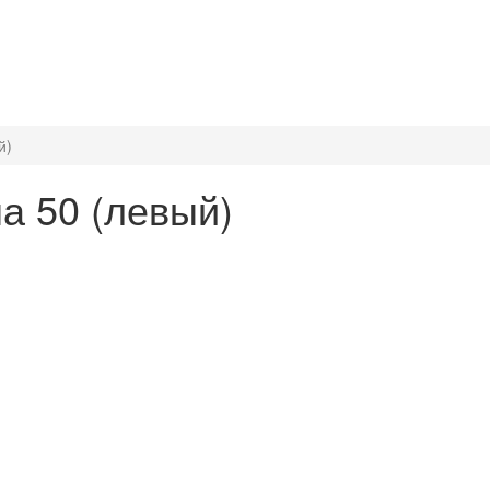
й)
а 50 (левый)