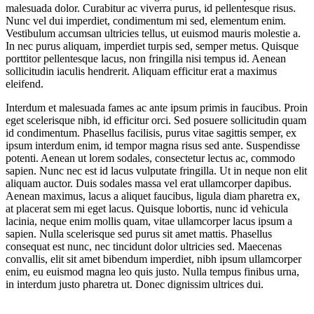
malesuada dolor. Curabitur ac viverra purus, id pellentesque risus.
Nunc vel dui imperdiet, condimentum mi sed, elementum enim.
Vestibulum accumsan ultricies tellus, ut euismod mauris molestie a.
In nec purus aliquam, imperdiet turpis sed, semper metus. Quisque
porttitor pellentesque lacus, non fringilla nisi tempus id. Aenean
sollicitudin iaculis hendrerit. Aliquam efficitur erat a maximus
eleifend.
Interdum et malesuada fames ac ante ipsum primis in faucibus. Proin
eget scelerisque nibh, id efficitur orci. Sed posuere sollicitudin quam
id condimentum. Phasellus facilisis, purus vitae sagittis semper, ex
ipsum interdum enim, id tempor magna risus sed ante. Suspendisse
potenti. Aenean ut lorem sodales, consectetur lectus ac, commodo
sapien. Nunc nec est id lacus vulputate fringilla. Ut in neque non elit
aliquam auctor. Duis sodales massa vel erat ullamcorper dapibus.
Aenean maximus, lacus a aliquet faucibus, ligula diam pharetra ex,
at placerat sem mi eget lacus. Quisque lobortis, nunc id vehicula
lacinia, neque enim mollis quam, vitae ullamcorper lacus ipsum a
sapien. Nulla scelerisque sed purus sit amet mattis. Phasellus
consequat est nunc, nec tincidunt dolor ultricies sed. Maecenas
convallis, elit sit amet bibendum imperdiet, nibh ipsum ullamcorper
enim, eu euismod magna leo quis justo. Nulla tempus finibus urna,
in interdum justo pharetra ut. Donec dignissim ultrices dui.