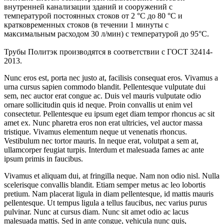
внутренней канализации зданий и сооружений с
температурой постоянных стоков от 2 °C до 80 °С и
кратковременных стоков (в течении 1 минуты с
максимальным расходом 30 л/мин) с температурой до 95°С.
Трубы Политэк производятся в соответствии с ГОСТ 32414-
2013.
Nunc eros est, porta nec justo at, facilisis consequat eros. Vivamus a
urna cursus sapien commodo blandit. Pellentesque vulputate dui
sem, nec auctor erat congue ac. Duis vel mauris vulputate odio
ornare sollicitudin quis id neque. Proin convallis ut enim vel
consectetur. Pellentesque eu ipsum eget diam tempor rhoncus ac sit
amet ex. Nunc pharetra eros non erat ultricies, vel auctor massa
tristique. Vivamus elementum neque ut venenatis rhoncus.
Vestibulum nec tortor mauris. In neque erat, volutpat a sem at,
ullamcorper feugiat turpis. Interdum et malesuada fames ac ante
ipsum primis in faucibus.
Vivamus et aliquam dui, at fringilla neque. Nam non odio nisl. Nulla
scelerisque convallis blandit. Etiam semper metus ac leo lobortis
pretium. Nam placerat ligula in diam pellentesque, id mattis mauris
pellentesque. Ut tempus ligula a tellus faucibus, nec varius purus
pulvinar. Nunc at cursus diam. Nunc sit amet odio ac lacus
malesuada mattis. Sed in ante congue, vehicula nunc quis,