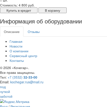
1 шт.
Стоимость:
4 800 руб.
Купить в кредит
В корзину
Информация об оборудовании
Описание
Отзывы
Главная
Новости
О компании
Сервисный центр
Контакты
©
2026 «Кочегар».
Все права защищены.
Тел:
+7 (3532)
32-33-00
Email:
kochegar.rus@mail.ru
под
чуткой
заботой
Вход
/
Регистрация