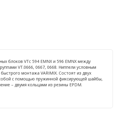
ных блоков VTc 594 EMNX и 596 EMNX между
уппами VT.0666, 0667, 0668. Ниппели условным
 быстрого монтажа VARIMIX. Состоят из двух
 собой с помощью пружинной фиксирующей шайбы,
нение – двумя кольцами из резины EPDM.