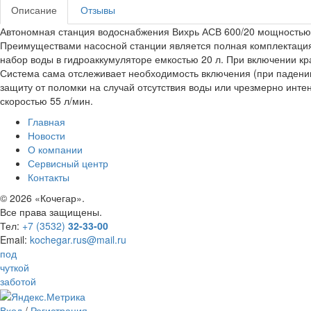
Описание
Отзывы
Автономная станция водоснабжения Вихрь АСВ 600/20 мощностью 6
Преимуществами насосной станции является полная комплектация
набор воды в гидроаккумуляторе емкостью 20 л. При включении кр
Система сама отслеживает необходимость включения (при падении
защиту от поломки на случай отсутствия воды или чрезмерно инте
скоростью 55 л/мин.
Главная
Новости
О компании
Сервисный центр
Контакты
©
2026 «Кочегар».
Все права защищены.
Тел:
+7 (3532)
32-33-00
Email:
kochegar.rus@mail.ru
под
чуткой
заботой
Вход
/
Регистрация