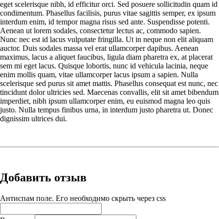
eget scelerisque nibh, id efficitur orci. Sed posuere sollicitudin quam id
condimentum. Phasellus facilisis, purus vitae sagittis semper, ex ipsum
interdum enim, id tempor magna risus sed ante. Suspendisse potenti.
Aenean ut lorem sodales, consectetur lectus ac, commodo sapien.
Nunc nec est id lacus vulputate fringilla. Ut in neque non elit aliquam
auctor. Duis sodales massa vel erat ullamcorper dapibus. Aenean
maximus, lacus a aliquet faucibus, ligula diam pharetra ex, at placerat
sem mi eget lacus. Quisque lobortis, nunc id vehicula lacinia, neque
enim mollis quam, vitae ullamcorper lacus ipsum a sapien. Nulla
scelerisque sed purus sit amet mattis. Phasellus consequat est nunc, nec
tincidunt dolor ultricies sed. Maecenas convallis, elit sit amet bibendum
imperdiet, nibh ipsum ullamcorper enim, eu euismod magna leo quis
justo. Nulla tempus finibus urna, in interdum justo pharetra ut. Donec
dignissim ultrices dui.
Добавить отзыв
Антиспам поле. Его необходимо скрыть через css