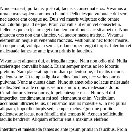
Nunc eros est, porta nec justo at, facilisis consequat eros. Vivamus a
urna cursus sapien commodo blandit. Pellentesque vulputate dui sem,
nec auctor erat congue ac. Duis vel mauris vulputate odio ornare
sollicitudin quis id neque. Proin convallis ut enim vel consectetur.
Pellentesque eu ipsum eget diam tempor rhoncus ac sit amet ex. Nunc
pharetra eros non erat ultricies, vel auctor massa tristique. Vivamus
elementum neque ut venenatis rhoncus. Vestibulum nec tortor mauris.
In neque erat, volutpat a sem at, ullamcorper feugiat turpis. Interdum et
malesuada fames ac ante ipsum primis in faucibus.
Vivamus et aliquam dui, at fringilla neque. Nam non odio nisl. Nulla
scelerisque convallis blandit. Etiam semper metus ac leo lobortis
pretium. Nam placerat ligula in diam pellentesque, id mattis mauris
pellentesque. Ut tempus ligula a tellus faucibus, nec varius purus
pulvinar. Nunc at cursus diam. Nunc sit amet odio ac lacus malesuada
mattis. Sed in ante congue, vehicula nunc quis, malesuada dolor.
Curabitur ac viverra purus, id pellentesque risus. Nunc vel dui
imperdiet, condimentum mi sed, elementum enim. Vestibulum
accumsan ultricies tellus, ut euismod mauris molestie a. In nec purus
aliquam, imperdiet turpis sed, semper metus. Quisque porttitor
pellentesque lacus, non fringilla nisi tempus id. Aenean sollicitudin
iaculis hendrerit. Aliquam efficitur erat a maximus eleifend.
Interdum et malesuada fames ac ante ipsum primis in faucibus. Proin