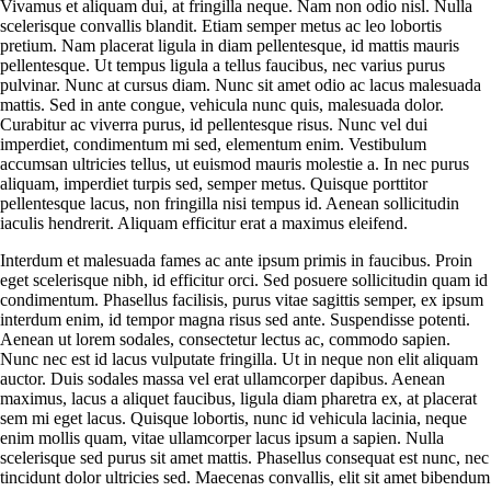
Vivamus et aliquam dui, at fringilla neque. Nam non odio nisl. Nulla
scelerisque convallis blandit. Etiam semper metus ac leo lobortis
pretium. Nam placerat ligula in diam pellentesque, id mattis mauris
pellentesque. Ut tempus ligula a tellus faucibus, nec varius purus
pulvinar. Nunc at cursus diam. Nunc sit amet odio ac lacus malesuada
mattis. Sed in ante congue, vehicula nunc quis, malesuada dolor.
Curabitur ac viverra purus, id pellentesque risus. Nunc vel dui
imperdiet, condimentum mi sed, elementum enim. Vestibulum
accumsan ultricies tellus, ut euismod mauris molestie a. In nec purus
aliquam, imperdiet turpis sed, semper metus. Quisque porttitor
pellentesque lacus, non fringilla nisi tempus id. Aenean sollicitudin
iaculis hendrerit. Aliquam efficitur erat a maximus eleifend.
Interdum et malesuada fames ac ante ipsum primis in faucibus. Proin
eget scelerisque nibh, id efficitur orci. Sed posuere sollicitudin quam id
condimentum. Phasellus facilisis, purus vitae sagittis semper, ex ipsum
interdum enim, id tempor magna risus sed ante. Suspendisse potenti.
Aenean ut lorem sodales, consectetur lectus ac, commodo sapien.
Nunc nec est id lacus vulputate fringilla. Ut in neque non elit aliquam
auctor. Duis sodales massa vel erat ullamcorper dapibus. Aenean
maximus, lacus a aliquet faucibus, ligula diam pharetra ex, at placerat
sem mi eget lacus. Quisque lobortis, nunc id vehicula lacinia, neque
enim mollis quam, vitae ullamcorper lacus ipsum a sapien. Nulla
scelerisque sed purus sit amet mattis. Phasellus consequat est nunc, nec
tincidunt dolor ultricies sed. Maecenas convallis, elit sit amet bibendum