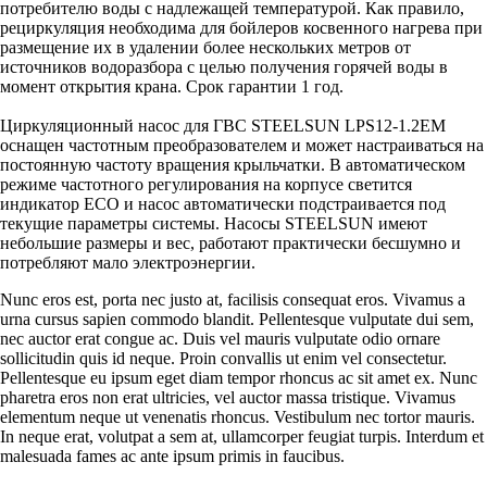
потребителю воды с надлежащей температурой. Как правило,
рециркуляция необходима для бойлеров косвенного нагрева при
размещение их в удалении более нескольких метров от
источников водоразбора с целью получения горячей воды в
момент открытия крана. Срок гарантии 1 год.
Циркуляционный насос для ГВС STEELSUN LPS12-1.2EM
оснащен частотным преобразователем и может настраиваться на
постоянную частоту вращения крыльчатки. В автоматическом
режиме частотного регулирования на корпусе светится
индикатор ECO и насос автоматически подстраивается под
текущие параметры системы. Насосы STEELSUN имеют
небольшие размеры и вес, работают практически бесшумно и
потребляют мало электроэнергии.
Nunc eros est, porta nec justo at, facilisis consequat eros. Vivamus a
urna cursus sapien commodo blandit. Pellentesque vulputate dui sem,
nec auctor erat congue ac. Duis vel mauris vulputate odio ornare
sollicitudin quis id neque. Proin convallis ut enim vel consectetur.
Pellentesque eu ipsum eget diam tempor rhoncus ac sit amet ex. Nunc
pharetra eros non erat ultricies, vel auctor massa tristique. Vivamus
elementum neque ut venenatis rhoncus. Vestibulum nec tortor mauris.
In neque erat, volutpat a sem at, ullamcorper feugiat turpis. Interdum et
malesuada fames ac ante ipsum primis in faucibus.