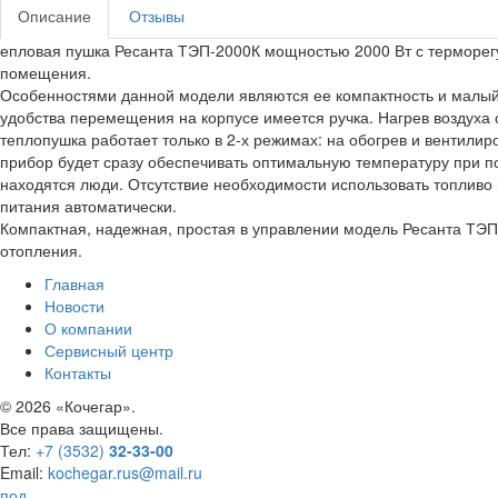
Описание
Отзывы
епловая пушка Ресанта ТЭП-2000К мощностью 2000 Вт с терморегу
помещения.
Особенностями данной модели являются ее компактность и малый в
удобства перемещения на корпусе имеется ручка. Нагрев воздуха
теплопушка работает только в 2-х режимах: на обогрев и вентили
прибор будет сразу обеспечивать оптимальную температуру при 
находятся люди. Отсутствие необходимости использовать топливо 
питания автоматически.
Компактная, надежная, простая в управлении модель Ресанта ТЭП
отопления.
Главная
Новости
О компании
Сервисный центр
Контакты
©
2026 «Кочегар».
Все права защищены.
Тел:
+7 (3532)
32-33-00
Email:
kochegar.rus@mail.ru
под