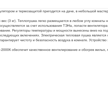
лятором и термозащитой пригодится на даче, в небольшой мастер
ес (3 кг). Теплопушка легко размещается в любом углу комнаты на
 осуществляется за счет использования ТЭНа, лопасти вентилятор
рование. Регуляторы температуры и мощности вынесены вниз на под
последующих включениях. Электрическая тепловая пушка является
гарантирует чистоту и безопасность воздуха в комнате. Устройств
-2000К обеспечит качественное вентилирование и обогрев жилых, 