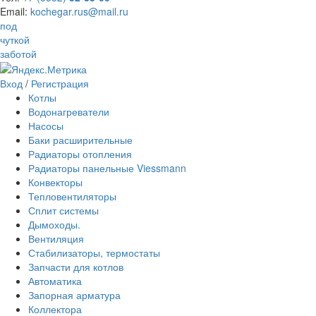
Email:
kochegar.rus@mail.ru
под
чуткой
заботой
Вход
/
Регистрация
Котлы
Водонагреватели
Насосы
Баки расширительные
Радиаторы отопления
Радиаторы панельные Viessmann
Конвекторы
Тепловентиляторы
Сплит системы
Дымоходы.
Вентиляция
Стабилизаторы, термостаты
Запчасти для котлов
Автоматика
Запорная арматура
Коллектора