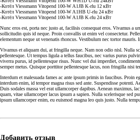
-Котёл Viessmann Vitopend 100-W WH1D U-rlu 24кВт
-Котёл Viessmann Vitopend 100-W A1JB K-rlu 12 кВт
-Котёл Viessmann Vitopend 100-W A1HB U-rlu 24 кВт
-Котёл Viessmann Vitopend 100-W A1JB K-rlu 24 кВт
Nunc eros est, porta nec justo at, facilisis consequat eros. Vivamus a 
sollicitudin quis id neque. Proin convallis ut enim vel consectetur. Pel
elementum neque ut venenatis rhoncus. Vestibulum nec tortor mauris. In
Vivamus et aliquam dui, at fringilla neque. Nam non odio nisl. Nulla sc
pellentesque. Ut tempus ligula a tellus faucibus, nec varius purus pulv
viverra purus, id pellentesque risus. Nunc vel dui imperdiet, condimen
semper metus. Quisque porttitor pellentesque lacus, non fringilla nisi te
Interdum et malesuada fames ac ante ipsum primis in faucibus. Proin eget
interdum enim, id tempor magna risus sed ante. Suspendisse potenti. Aen
Duis sodales massa vel erat ullamcorper dapibus. Aenean maximus, lacus 
quam, vitae ullamcorper lacus ipsum a sapien. Nulla scelerisque sed puru
ipsum ullamcorper enim, eu euismod magna leo quis justo. Nulla tempus 
Добавить отзыв