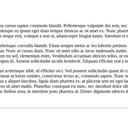
urna cursus sapien commodo blandit. Pellentesque vulputate dui sem, nec
lentesque eu ipsum eget diam tempor rhoncus ac sit amet ex. Nunc pharetr
 neque erat, volutpat a sem at, ullamcorper feugiat turpis. Interdum et
elerisque convallis blandit. Etiam semper metus ac leo lobortis pretium.
inar. Nunc at cursus diam. Nunc sit amet odio ac lacus malesuada mattis
tum mi sed, elementum enim. Vestibulum accumsan ultricies tellus, ut eu
mpus id. Aenean sollicitudin iaculis hendrerit. Aliquam efficitur erat a 
 scelerisque nibh, id efficitur orci. Sed posuere sollicitudin quam id c
ean ut lorem sodales, consectetur lectus ac, commodo sapien. Nunc nec e
a aliquet faucibus, ligula diam pharetra ex, at placerat sem mi eget la
s sit amet mattis. Phasellus consequat est nunc, nec tincidunt dolor ult
finibus urna, in interdum justo pharetra ut. Donec dignissim ultrices d