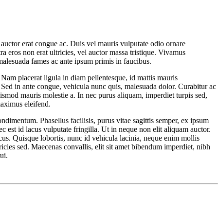
 auctor erat congue ac. Duis vel mauris vulputate odio ornare
a eros non erat ultricies, vel auctor massa tristique. Vivamus
 malesuada fames ac ante ipsum primis in faucibus.
 Nam placerat ligula in diam pellentesque, id mattis mauris
. Sed in ante congue, vehicula nunc quis, malesuada dolor. Curabitur ac
ismod mauris molestie a. In nec purus aliquam, imperdiet turpis sed,
maximus eleifend.
ondimentum. Phasellus facilisis, purus vitae sagittis semper, ex ipsum
st id lacus vulputate fringilla. Ut in neque non elit aliquam auctor.
cus. Quisque lobortis, nunc id vehicula lacinia, neque enim mollis
ricies sed. Maecenas convallis, elit sit amet bibendum imperdiet, nibh
ui.